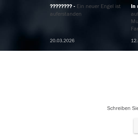
????????
Ein neuer Engel ist
In
auferstanden
auf
Mu
Fa
20.03.2026
12
Schreiben Sie