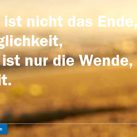
 ist nicht das Ende,
lichkeit,
 ist nur die Wende,
t.
en