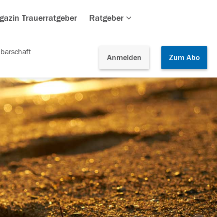
gazin Trauerratgeber
Ratgeber
barschaft
Anmelden
Zum
Abo