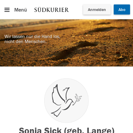
Menü
Anmelden
Abo
Wir lassen nur die Hand los,
nicht den Menschen.
Sonja Sick (geb. Lange)