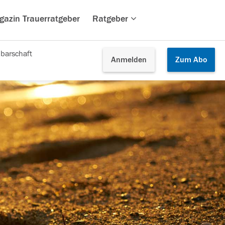
gazin Trauerratgeber
Ratgeber
barschaft
Anmelden
Zum
Abo