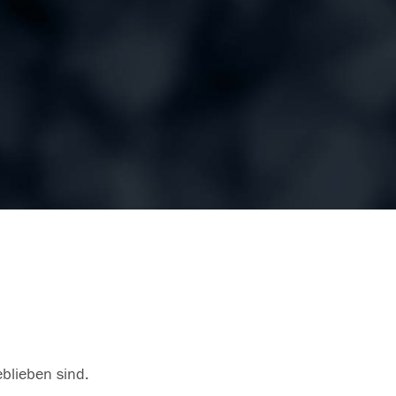
eblieben sind.