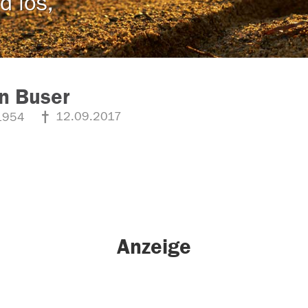
d los,
n Buser
12.09.2017
1954
Anzeige