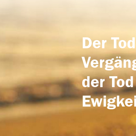
Der Tod
Vergäng
der Tod
Ewigkei