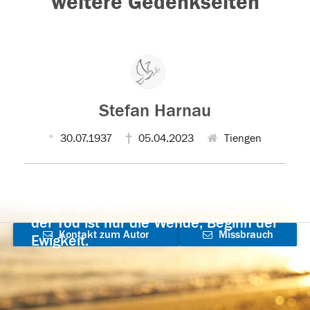
weitere Gedenkseiten
Stefan Harnau
30.07.1937
05.04.2023
Tiengen
Der Tod ist nicht das Ende, nicht die
Vergänglichkeit,
der Tod ist nur die Wende, Beginn der
Kontakt zum Autor
Missbrauch
Ewigkeit.
aufnehmen
melden