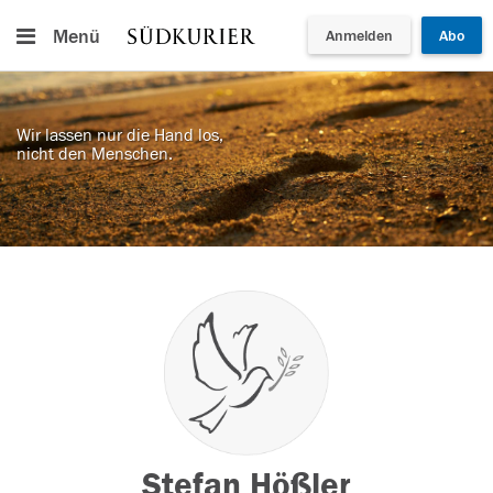
Menü
Anmelden
Abo
Wir lassen nur die Hand los,
nicht den Menschen.
Stefan Hößler