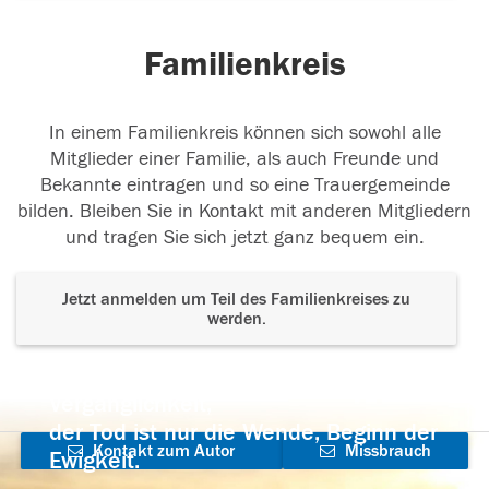
immer weiter leben
Familienkreis
22.12.2022
In einem Familienkreis können sich sowohl alle
Mitglieder einer Familie, als auch Freunde und
Ruhe in Frieden
Ruhe in Frieden
Bekannte eintragen und so eine Trauergemeinde
21.12.2022
bilden. Bleiben Sie in Kontakt mit anderen Mitgliedern
und tragen Sie sich jetzt ganz bequem ein.
Jetzt anmelden um Teil des Familienkreises zu
Immer in unseren Herzen.
Wir werden dich nie
werden.
vergessen.
Der Tod ist nicht das Ende, nicht die
21.12.2022
Vergänglichkeit,
der Tod ist nur die Wende, Beginn der
Kontakt zum Autor
Missbrauch
Ewigkeit.
Herzliches Beileid
Nie vergessen
aufnehmen
melden