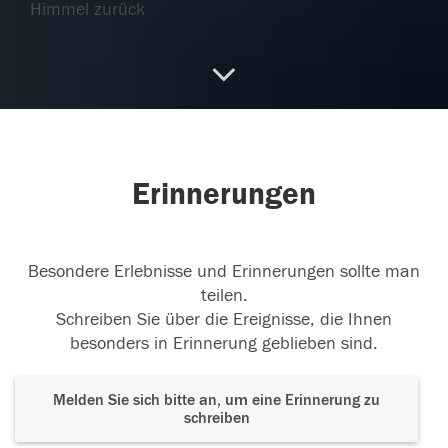
Himmel zurück
22.12.2022
RiP
Unser Herzliches Beileid an die Familie
22.12.2022
Erinnerungen
Besondere Erlebnisse und Erinnerungen sollte man
viel Kraft für die Familie
nein - die Zeit heilt
teilen.
keune Wunden
Schreiben Sie über die Ereignisse, die Ihnen
besonders in Erinnerung geblieben sind.
22.12.2022
Melden Sie sich bitte an, um eine Erinnerung zu
schreiben
Ruhe in Frieden
In unserer Erinnerung wirst du