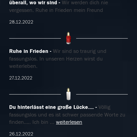
überall, wo wir sind
Wir werden dich nie
vergessen. Ruhe in Frieden mein Freund
28.12.2022
Ruhe in Frieden
Wir sind so traurig und
fassungslos. In unseren Herzen wirst du
weiterleben.
27.12.2022
Du hinterlässt eine große Lücke….
Völlig
fassungslos und es ist schwer passende Worte zu
finden….. Ich bin
...
weiterlesen
26.12.2022