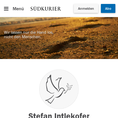
Menü
Anmelden
Abo
Wir lassen nur die Hand los,
nicht den Menschen.
Stefan Intlekofer