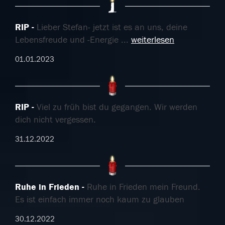
RIP
Lieber Stefan- jetzt ist es an uns, deine
Lebensfreude und -Energie
...
weiterlesen
01.01.2023
RIP
Viel zu früh bist du gegangen. Wir werden
dich nicht vergessen.
31.12.2022
Ruhe in Frieden
Ruhe in Frieden mein Freund.
Es ist einfach immer noch kaum zu glauben
30.12.2022