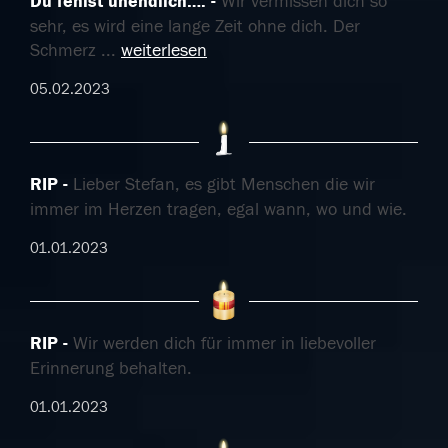
Du fehlst unendlich….
Wir vermissen dich so
sehr, es wird eine lange Zeit ohne dich. Der
Schmerz
...
weiterlesen
05.02.2023
RIP
Lieber Stefan, es gibt Menschen die wir
immer im Herzen tragen, egal wann, wo und wie.
01.01.2023
RIP
Wir werden dich für immer in liebevoller
Erinnerung behalten.
01.01.2023