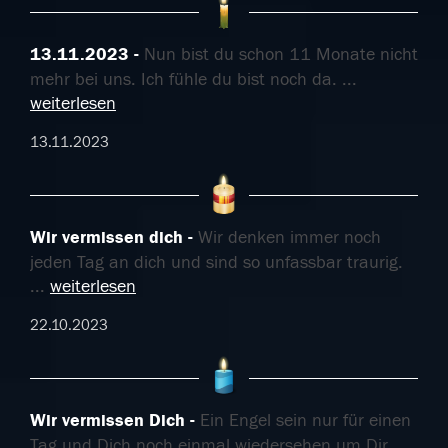
13.11.2023
Nun bist du schon 11 Monate nicht
mehr bei uns. Ich fühle du bist noch da.
...
weiterlesen
13.11.2023
Wir vermissen dich
Wir denken immer noch
jeden Tag an dich und sind so unfassbar traurig.
...
weiterlesen
22.10.2023
Wir vermissen Dich
Ein Engel sein nur für einen
Tag und Dich noch einmal wiedersehen um Dir
...