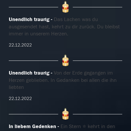
Unendlich traurig
Das Lachen was du
ausgesendet hast, kehrt zu dir zurück. Du bleibst
immer in unserem Herzen.
22.12.2022
Unendlich traurig
Von der Erde gegangen im
Herzen geblieben. In Gedanken bei allen die ihn
liebten
22.12.2022
In liebem Gedenken
Ein Stern ⭐️ kehrt in den