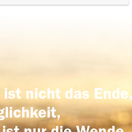
 ist nicht das Ende,
lichkeit,
 ist nur die Wende,