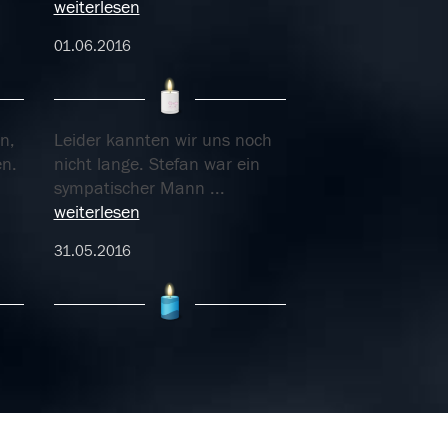
weiterlesen
01.06.2016
n,
Leider kannten wir uns noch
en.
nicht lange. Stefan war ein
sympatischer Mann
...
weiterlesen
31.05.2016
st