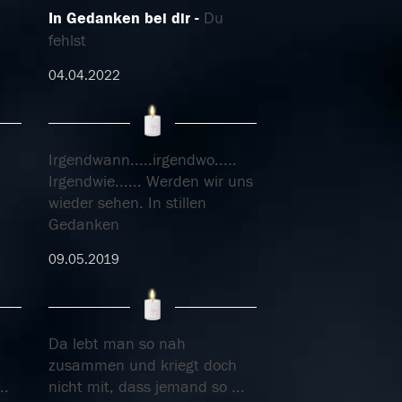
In Gedanken bei dir
Du
fehlst
04.04.2022
Irgendwann.....irgendwo.....
Irgendwie...... Werden wir uns
wieder sehen. In stillen
Gedanken
09.05.2019
Da lebt man so nah
h
zusammen und kriegt doch
..
nicht mit, dass jemand so
...