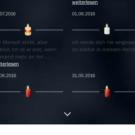
weiterlesen
07.2016
01.06.2016
r Mensch stirbt, aber
ich werde dich nie vergesse
klich tot ist er erst, wenn
du bleibst in meinem Herz
emand mehr an ihn
...
terlesen
06.2016
31.05.2016
h vermiss dich Papa
Wir vermissen dich so
unendlich du bist und bleib
immer bei uns