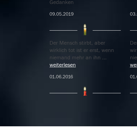
Gedanken
09.05.2019
03.
Der Mensch stirbt, aber
De
wirklich tot ist er erst, wenn
wir
niemand mehr an ihn
...
ni
weiterlesen
wei
01.06.2016
01.
Leider kannten wir uns noch
Ic
nicht lange. Stefan war ein
sympatischer Mann
...
weiterlesen