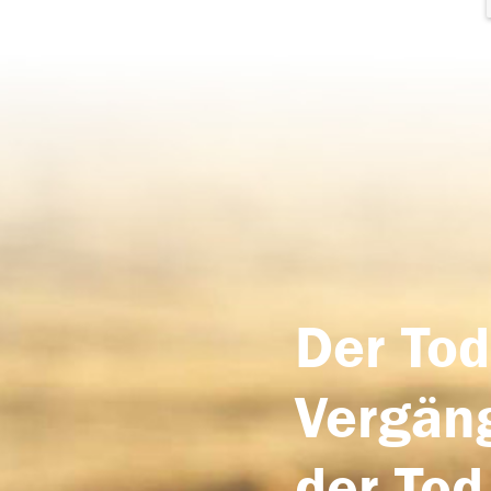
Der Tod
Vergäng
der Tod