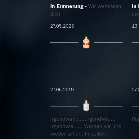
In Erinnerung
Wir vermissen
In
dich
an
27.05.2025
13
27.05.2019
27.
Irgendwann.....irgendwo.....
Pa
Irgendwie...... Werden wir uns
wieder sehen. In stillen