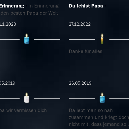
 Erinnerung
In Erinnerung
Du fehlst Papa
 den besten Papa der Welt
.11.2023
27.12.2022
Danke für alles
05.2019
26.05.2019
pa wir vermissen dich
Da lebt man so nah
zusammen und kriegt doc
nicht mit, dass jemand so
.