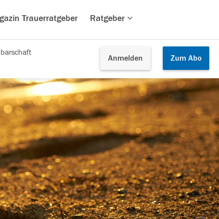
gazin Trauerratgeber
Ratgeber
barschaft
Anmelden
Zum
Abo