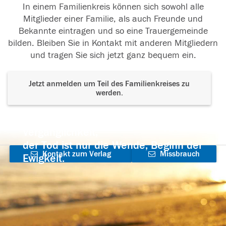
In einem Familienkreis können sich sowohl alle
Mitglieder einer Familie, als auch Freunde und
Bekannte eintragen und so eine Trauergemeinde
bilden. Bleiben Sie in Kontakt mit anderen Mitgliedern
und tragen Sie sich jetzt ganz bequem ein.
Jetzt anmelden um Teil des Familienkreises zu
werden.
Der Tod ist nicht das Ende, nicht die
Vergänglichkeit,
der Tod ist nur die Wende, Beginn der
Kontakt zum Verlag
Missbrauch
Ewigkeit.
aufnehmen
melden