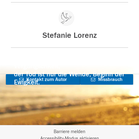
Stefanie Lorenz
Der Tod ist nicht das Ende, nicht die
Vergänglichkeit,
der Tod ist nur die Wende, Beginn der
Kontakt zum Autor
Missbrauch
Ewigkeit.
aufnehmen
melden
Barriere melden
Accessibility-Modus aktivieren