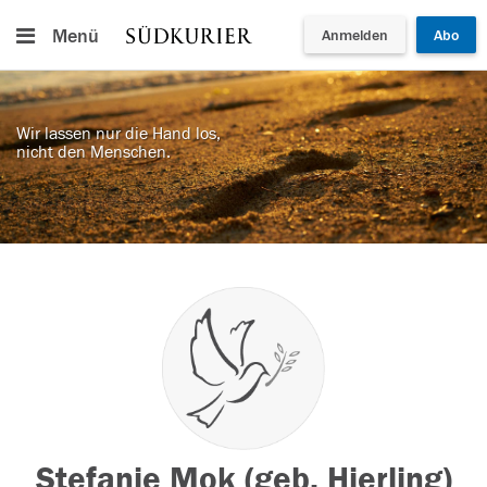
Menü
Anmelden
Abo
Wir lassen nur die Hand los,
nicht den Menschen.
Stefanie Mok (geb. Hierling)