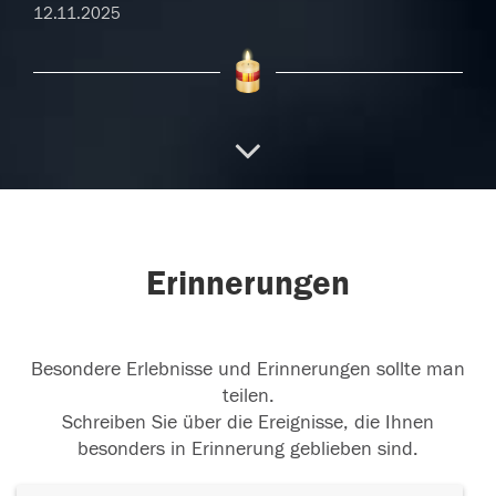
12.11.2025
Ruhe in Frieden
In der Dunkelheit der Trauer,
leuchten die Sterne der Erinnerung.✨🌻
...
weiterlesen
11.11.2025
Erinnerungen
In stillem Gedenken
Unsere Aufrichtige
Anteilnahme und Mitgefühl gilt der Familie und
Besondere Erlebnisse und Erinnerungen sollte man
den Angehörigen.
teilen.
11.11.2025
Schreiben Sie über die Ereignisse, die Ihnen
besonders in Erinnerung geblieben sind.