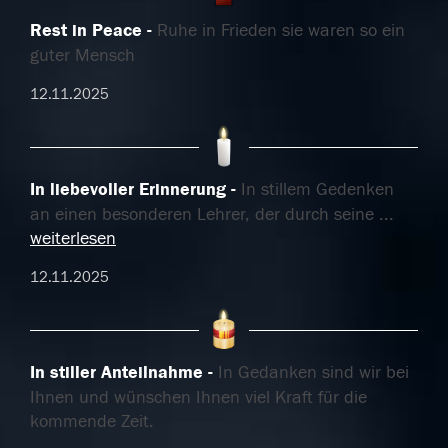
Rest in Peace
Ruhe in Frieden sie waren so ein
guter Mensch
12.11.2025
In liebevoller Erinnerung
In stillem Gedenken
an einen besonderen Lehrer, der durch seine
...
weiterlesen
12.11.2025
In stiller Anteilnahme
In Gedanken sind wir bei
Ihnen und wünschen Ihnen viel Kraft für die
kommende Zeit.