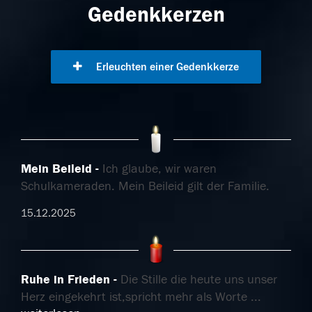
Gedenkkerzen
Erleuchten einer Gedenkkerze
Mein Beileid
Ich glaube, wir waren
Schulkameraden. Mein Beileid gilt der Familie.
15.12.2025
Ruhe in Frieden
Die Stille die heute uns unser
Herz eingekehrt ist,spricht mehr als Worte
...