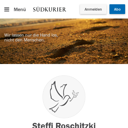
Menü
Anmelden
Abo
Wir lassen nur die Hand los,
nicht den Menschen.
Steffi Roschitzki