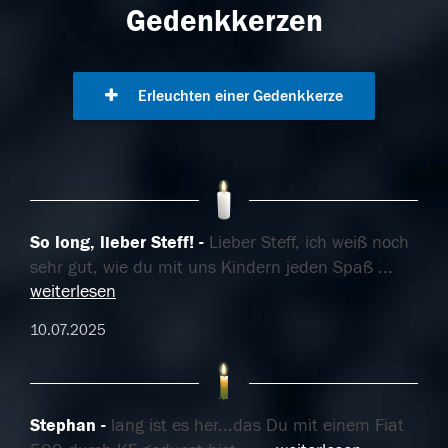
Gedenkkerzen
Erleuchten einer Gedenkkerze
So long, lieber Steff!
Lieber Steff, ich weiß noch
sehr gut, wie du mit uns Kindern jeden Spaß
...
weiterlesen
10.07.2025
Stephan
lang ist es her...das Du mit einem Fiat