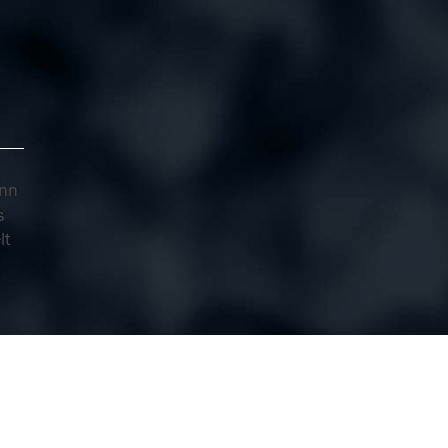
nn
s
lt