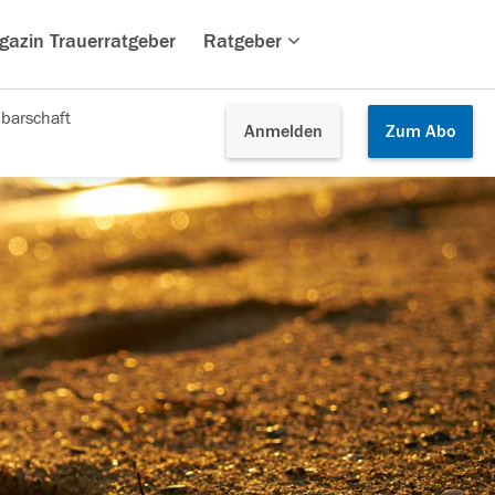
gazin Trauerratgeber
Ratgeber
barschaft
Anmelden
Zum
Abo