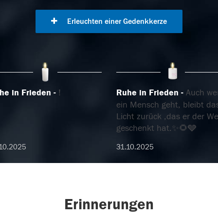
Erleuchten einer Gedenkkerze
he in Frieden
!
Ruhe in Frieden
Auch we
ein Mensch geht, bleibt da
Licht zurück ,das er der We
geschenkt hat.✨🌻🩶
10.2025
31.10.2025
Erinnerungen