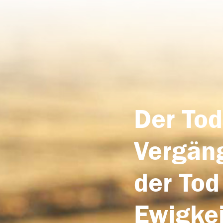
Der Tod
Vergäng
der Tod
Ewigkei