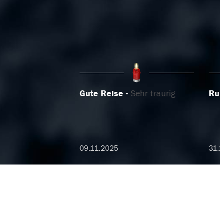
Gute Reise
Sehr traurig
Ru
09.11.2025
31.