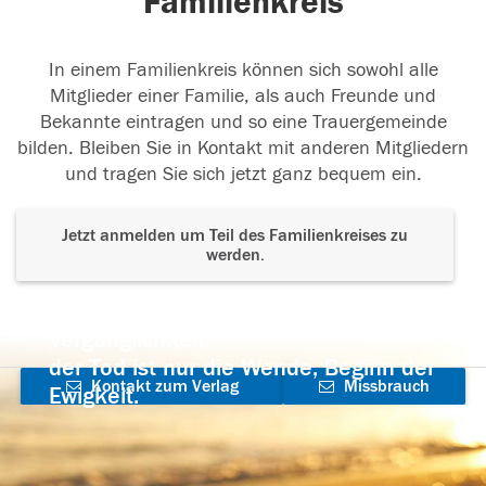
Familienkreis
In einem Familienkreis können sich sowohl alle
Mitglieder einer Familie, als auch Freunde und
Bekannte eintragen und so eine Trauergemeinde
bilden. Bleiben Sie in Kontakt mit anderen Mitgliedern
und tragen Sie sich jetzt ganz bequem ein.
Jetzt anmelden um Teil des Familienkreises zu
werden.
Der Tod ist nicht das Ende, nicht die
Vergänglichkeit,
der Tod ist nur die Wende, Beginn der
Kontakt zum Verlag
Missbrauch
Ewigkeit.
aufnehmen
melden