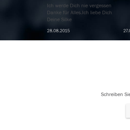
Ich werde Dich nie vergessen
Danke für Alles.Ich liebe Dich
Deine Silke
28.08.2015
27.
Schreiben Sie