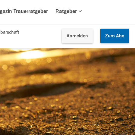
gazin Trauerratgeber
Ratgeber
barschaft
Anmelden
Zum
Abo