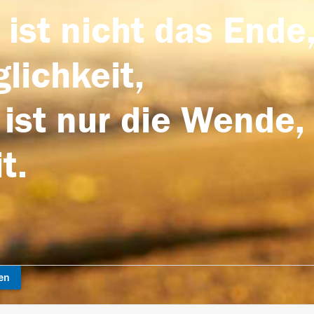
 ist nicht das Ende,
lichkeit,
 ist nur die Wende,
t.
en