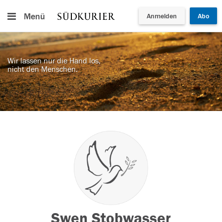
Menü
Anmelden
Abo
Wir lassen nur die Hand los,
nicht den Menschen.
Swen Stobwasser