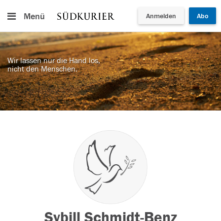
Menü
Anmelden
Abo
Wir lassen nur die Hand los,
nicht den Menschen.
Sybill Schmidt-Benz