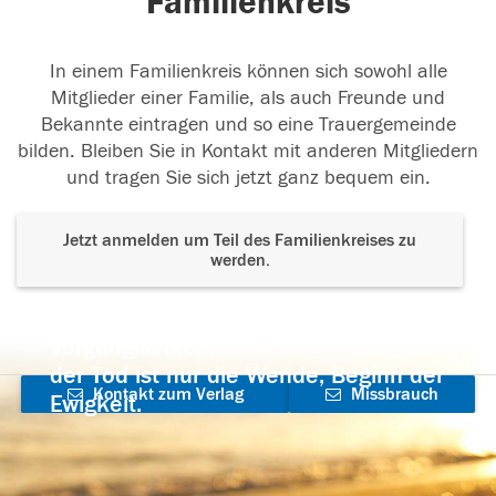
Familienkreis
In einem Familienkreis können sich sowohl alle
Mitglieder einer Familie, als auch Freunde und
Bekannte eintragen und so eine Trauergemeinde
bilden. Bleiben Sie in Kontakt mit anderen Mitgliedern
und tragen Sie sich jetzt ganz bequem ein.
Jetzt anmelden um Teil des Familienkreises zu
werden.
Der Tod ist nicht das Ende, nicht die
Vergänglichkeit,
der Tod ist nur die Wende, Beginn der
Kontakt zum Verlag
Missbrauch
Ewigkeit.
aufnehmen
melden