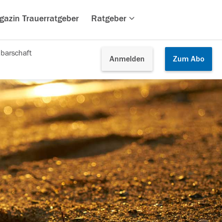
gazin Trauerratgeber
Ratgeber
barschaft
Anmelden
Zum
Abo