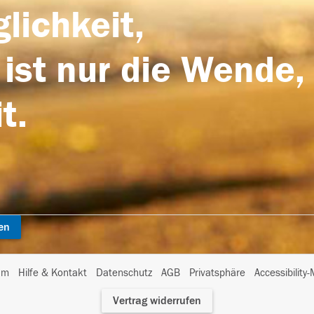
lichkeit,
 ist nur die Wende,
t.
en
I
um
Hilfe & Kontakt
Datenschutz
AGB
Privatsphäre
Accessibility
m
Vertrag widerrufen
A