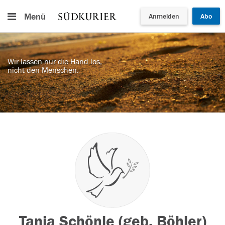
Menü
Anmelden
Abo
Wir lassen nur die Hand los,
nicht den Menschen.
Tanja Schönle (geb. Böhler)