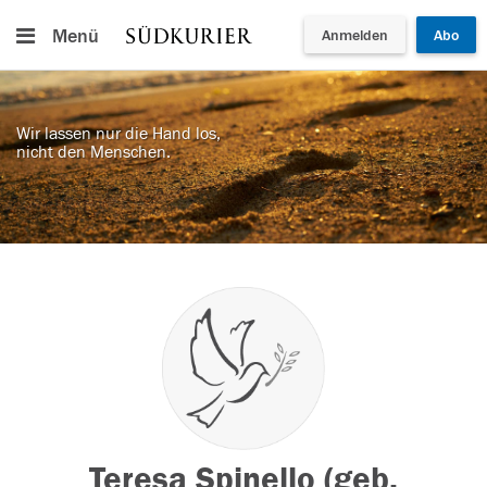
Menü
Anmelden
Abo
Wir lassen nur die Hand los,
nicht den Menschen.
Teresa Spinello (geb.