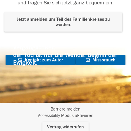
und tragen Sie sich jetzt ganz bequem ein.
Jetzt anmelden um Teil des Familienkreises zu
werden.
Der Tod ist nicht das Ende, nicht die
Vergänglichkeit,
der Tod ist nur die Wende, Beginn der
Kontakt zum Autor
Missbrauch
Ewigkeit.
aufnehmen
melden
Barriere melden
I
Accessibility-Modus aktivieren
m
Vertrag widerrufen