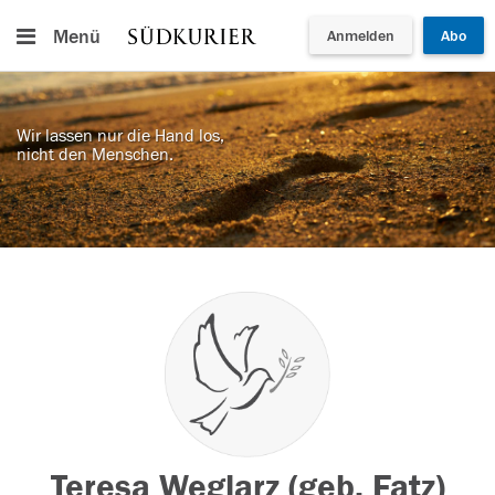
Menü
Anmelden
Abo
Wir lassen nur die Hand los,
nicht den Menschen.
Teresa Weglarz (geb. Fatz)