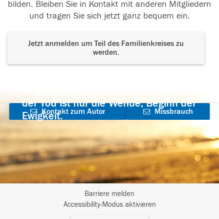
bilden. Bleiben Sie in Kontakt mit anderen Mitgliedern
und tragen Sie sich jetzt ganz bequem ein.
Jetzt anmelden um Teil des Familienkreises zu
werden.
Der Tod ist nicht das Ende, nicht die
Vergänglichkeit,
der Tod ist nur die Wende, Beginn der
Kontakt zum Autor
Missbrauch
Ewigkeit.
aufnehmen
melden
Barriere melden
I
Accessibility-Modus aktivieren
m