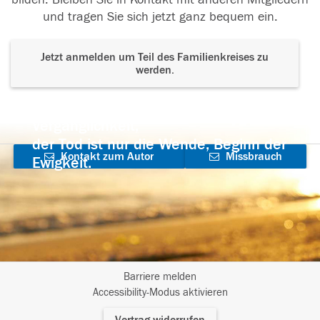
und tragen Sie sich jetzt ganz bequem ein.
Jetzt anmelden um Teil des Familienkreises zu
werden.
Der Tod ist nicht das Ende, nicht die
Vergänglichkeit,
der Tod ist nur die Wende, Beginn der
Kontakt zum Autor
Missbrauch
Ewigkeit.
aufnehmen
melden
Barriere melden
I
Accessibility-Modus aktivieren
m