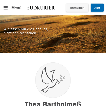
Menü
Anmelden
Abo
Wir lassen nur die Hand los,
nicht den Menschen.
Thea Bartholmeß