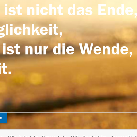
 ist nicht das Ende,
lichkeit,
 ist nur die Wende,
t.
en