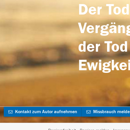
Der Tod
Vergäng
der Tod
Ewigkei
Kontakt zum Autor aufnehmen
Missbrauch meld