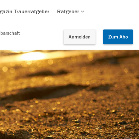
gazin Trauerratgeber
Ratgeber
barschaft
Anmelden
Zum
Abo