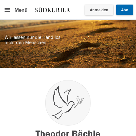
Menü
Anmelden
Abo
Wir lassen nur die Hand los,
nicht den Menschen.
Theodor Bächle