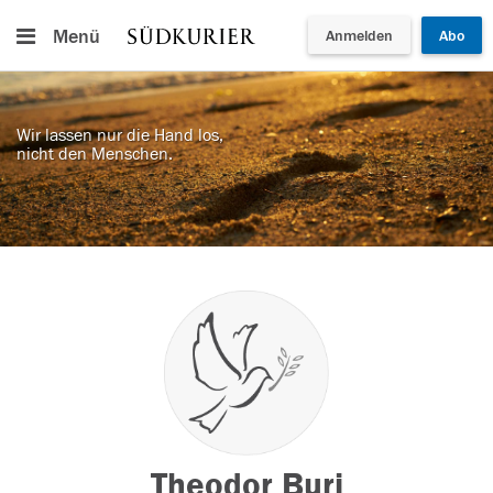
Menü
Anmelden
Abo
Wir lassen nur die Hand los,
nicht den Menschen.
Theodor Buri