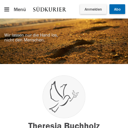
Menü
Anmelden
Abo
Wir lassen nur die Hand los,
nicht den Menschen.
Theresia Buchholz