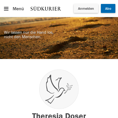
Menü
Anmelden
Abo
Wir lassen nur die Hand los,
nicht den Menschen.
Theresia Doser