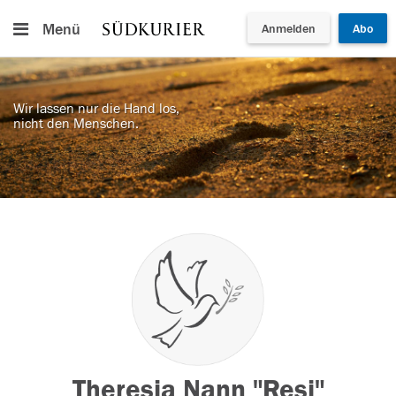
Menü
Anmelden
Abo
Wir lassen nur die Hand los,
nicht den Menschen.
Theresia Nann "Resi"