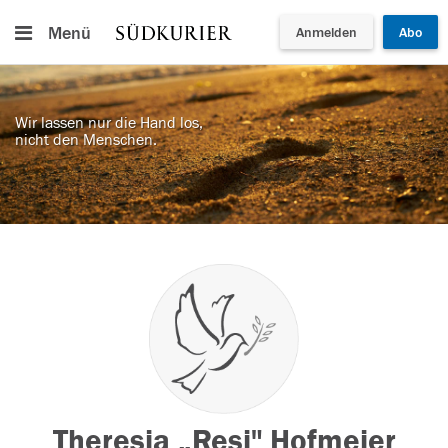
Menü
Anmelden
Abo
Wir lassen nur die Hand los,
nicht den Menschen.
Theresia „Resi" Hofmeier