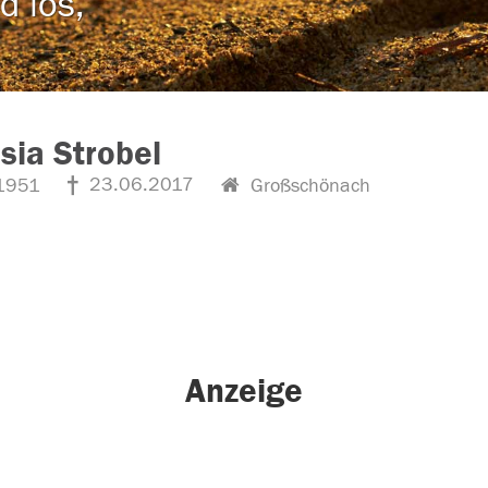
d los,
sia Strobel
23.06.2017
1951
Großschönach
Anzeige