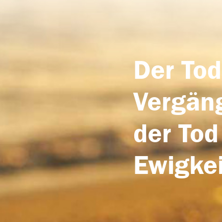
Der Tod
Vergäng
der Tod
Ewigkei