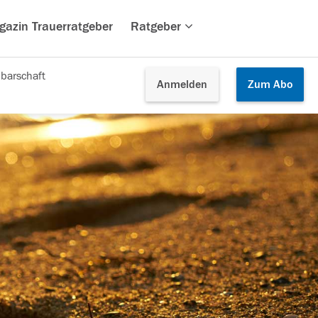
gazin Trauerratgeber
Ratgeber
barschaft
Anmelden
Zum
Abo