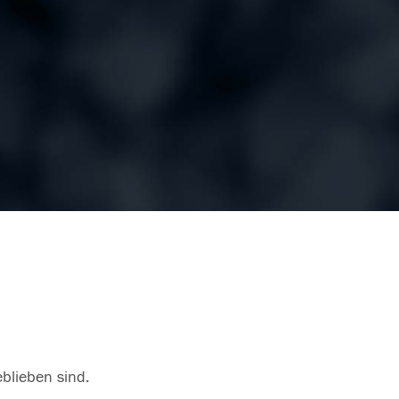
eblieben sind.