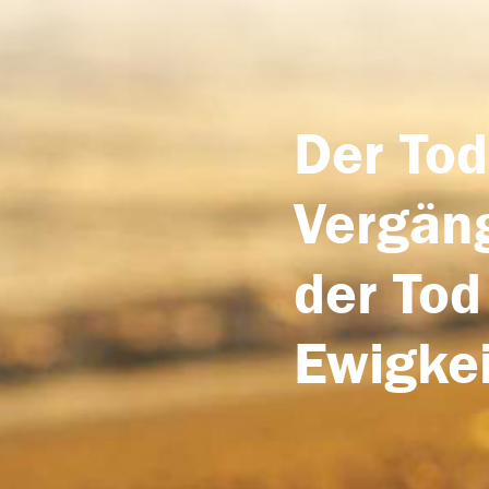
Der Tod
Vergäng
der Tod
Ewigkei