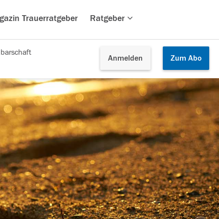
gazin Trauerratgeber
Ratgeber
barschaft
Anmelden
Zum
Abo