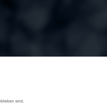
eblieben sind.