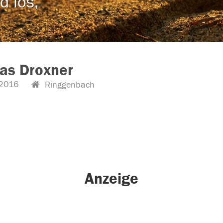
d los,
as Droxner
2016
Ringgenbach
Anzeige