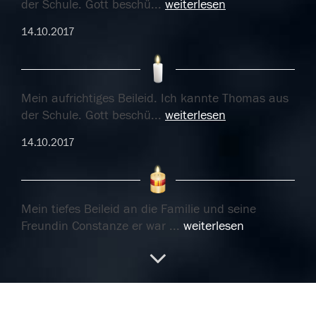
der Schule. Gott beschü
...
weiterlesen
14.10.2017
Mein aufrichtiges Beileid. Ich kannte Thomas aus
der Schule. Gott beschü
...
weiterlesen
14.10.2017
Mein tiefes Beileid an die Familie und seine
Freundin Constanze er war
...
weiterlesen
14.10.2017