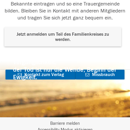
Bekannte eintragen und so eine Trauergemeinde
bilden. Bleiben Sie in Kontakt mit anderen Mitgliedern
und tragen Sie sich jetzt ganz bequem ein.
Jetzt anmelden um Teil des Familienkreises zu
werden.
Der Tod ist nicht das Ende, nicht die
Vergänglichkeit,
der Tod ist nur die Wende, Beginn der
Kontakt zum Verlag
Missbrauch
Ewigkeit.
aufnehmen
melden
Barriere melden
Accessibility-Modus aktivieren