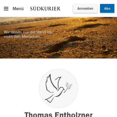
Menü
Anmelden
Abo
Wir lassen nur die Hand los,
nicht den Menschen.
Thomas Entholzner