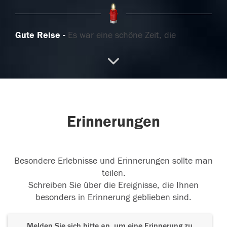
Gute Reise
Es war eine schöne Zeit, die
Maurerausbildung im Baugeschäft Fink...Lange
her..Letzter Gruss W.Vogler
21.05.2025
Erinnerungen
Ruhe in Frieden
Heidi Frau
19.05.2025
Besondere Erlebnisse und Erinnerungen sollte man
teilen.
Schreiben Sie über die Ereignisse, die Ihnen
besonders in Erinnerung geblieben sind.
Melden Sie sich bitte an, um eine Erinnerung zu