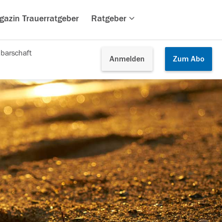
gazin Trauerratgeber
Ratgeber
barschaft
Anmelden
Zum
Abo