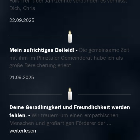
Folk-Treff über Jahrzehnte verbunden es vermisst
Dich, Chris
22.09.2025
Mein aufrichtiges Beileid!
Die gemeinsame Zeit
mit ihm im Pfinztaler Gemeinderat habe ich als
große Bereicherung erlebt.
21.09.2025
Deine Geradlinigkeit und Freundlichkeit werden
fehlen.
Wir trauern um einen empathischen
Menschen und großartigen Förderer der
...
weiterlesen