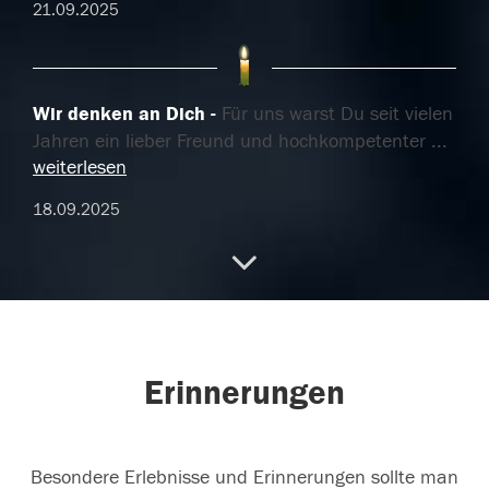
21.09.2025
Wir denken an Dich
Für uns warst Du seit vielen
Jahren ein lieber Freund und hochkompetenter
...
weiterlesen
18.09.2025
Die Natur hat mit Thomas einen wichtigen
Kämpfer verloren
Du wirst mir sehr als
Mitstreiter fehlen. Beate N.
Erinnerungen
17.09.2025
Besondere Erlebnisse und Erinnerungen sollte man