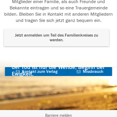
Mitglieder einer Familie, als auch Freunde und
Bekannte eintragen und so eine Trauergemeinde
bilden. Bleiben Sie in Kontakt mit anderen Mitgliedern
und tragen Sie sich jetzt ganz bequem ein.
Jetzt anmelden um Teil des Familienkreises zu
werden.
Der Tod ist nicht das Ende, nicht die
Vergänglichkeit,
der Tod ist nur die Wende, Beginn der
Kontakt zum Verlag
Missbrauch
Ewigkeit.
aufnehmen
melden
Barriere melden