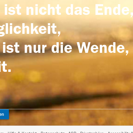
 ist nicht das Ende,
lichkeit,
 ist nur die Wende,
t.
en