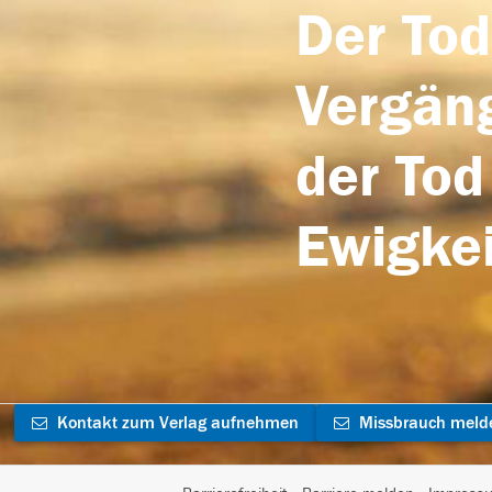
Der Tod
Vergäng
der Tod
Ewigkei
Kontakt zum Verlag aufnehmen
Missbrauch meld