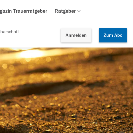
gazin Trauerratgeber
Ratgeber
barschaft
Anmelden
Zum
Abo