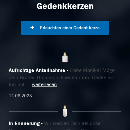
Gedenkkerzen
Erleuchten einer Gedenkkerze
Aufrichtige Anteilnahme
Liebe Monika! Möge
dein Bruder Thomas in Frieden ruhn. Denke an
Ihn mit
...
weiterlesen
14.06.2023
In Erinnerung
Wir werden Dich als unser