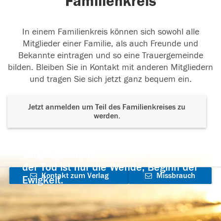
Familienkreis
In einem Familienkreis können sich sowohl alle
Mitglieder einer Familie, als auch Freunde und
Bekannte eintragen und so eine Trauergemeinde
bilden. Bleiben Sie in Kontakt mit anderen Mitgliedern
und tragen Sie sich jetzt ganz bequem ein.
Jetzt anmelden um Teil des Familienkreises zu
werden.
Der Tod ist nicht das Ende, nicht die
Vergänglichkeit,
der Tod ist nur die Wende, Beginn der
Kontakt zum Verlag
Missbrauch
Ewigkeit.
aufnehmen
melden