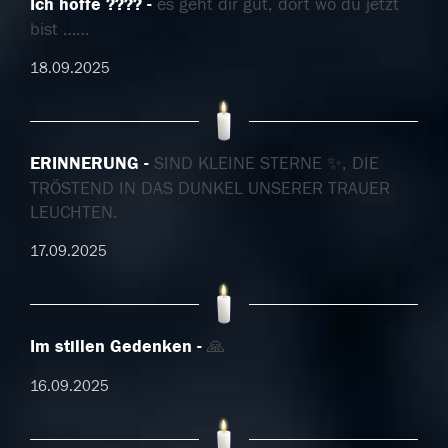
Ich hoffe ????
es geht dir gut, dort wo du jetzt
bist ……
18.09.2025
ERINNERUNG
SIND KLEINE STERNE ✨, DIE
TRÖSTEND IN DAS DUNKEL UNSERER TRAUER
LEUCHTEN.
17.09.2025
Im stillen Gedenken
🙏
16.09.2025