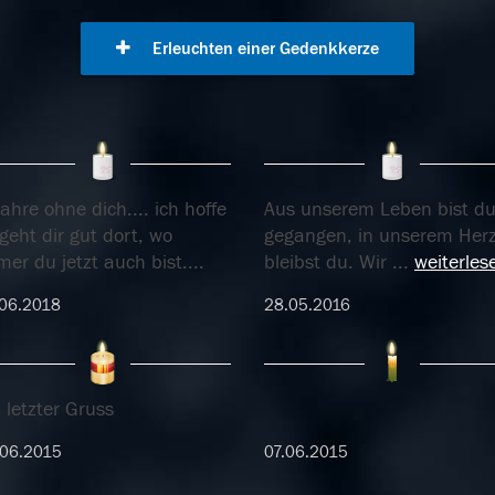
Erleuchten einer Gedenkkerze
ahre ohne dich.... ich hoffe
Aus unserem Leben bist d
geht dir gut dort, wo
gegangen, in unserem Her
er du jetzt auch bist....
bleibst du. Wir
...
weiterles
06.2018
28.05.2016
 letzter Gruss
.06.2015
07.06.2015