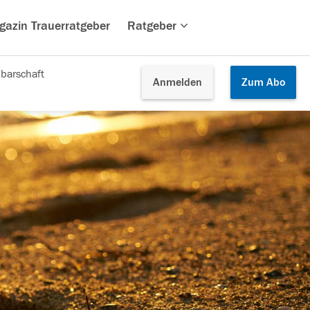
gazin Trauerratgeber
Ratgeber
barschaft
Anmelden
Zum
Abo