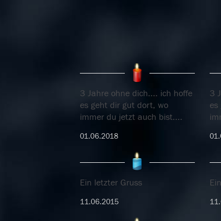
3 Jahre ohne dich.... ich hoffe
3 J
es geht dir gut dort, wo
es 
immer du jetzt auch bist....
imm
01.06.2018
01.
Ein letzter Gruss
Ein
11.06.2015
11