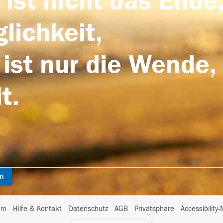
 ist nicht das Ende,
lichkeit,
 ist nur die Wende,
t.
en
I
um
Hilfe & Kontakt
Datenschutz
AGB
Privatsphäre
Accessibility
m