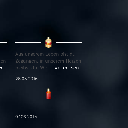
u
Aus unserem Leben bist du
zen
gegangen, in unserem Herzen
en
bleibst du. Wir
...
weiterlesen
28.05.2016
07.06.2015