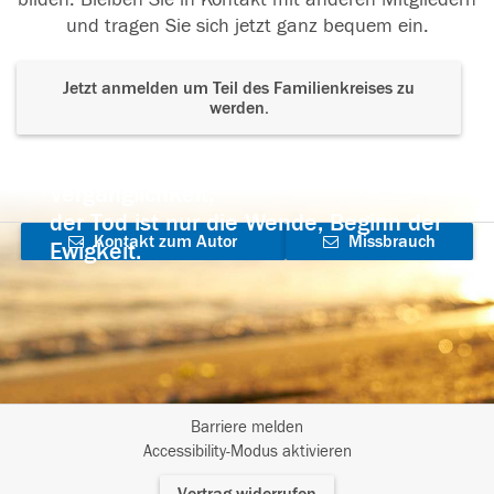
und tragen Sie sich jetzt ganz bequem ein.
Jetzt anmelden um Teil des Familienkreises zu
werden.
Der Tod ist nicht das Ende, nicht die
Vergänglichkeit,
der Tod ist nur die Wende, Beginn der
Kontakt zum Autor
Missbrauch
Ewigkeit.
aufnehmen
melden
Barriere melden
I
Accessibility-Modus aktivieren
m