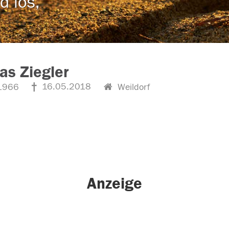
d los,
s Ziegler
16.05.2018
1966
Weildorf
Anzeige