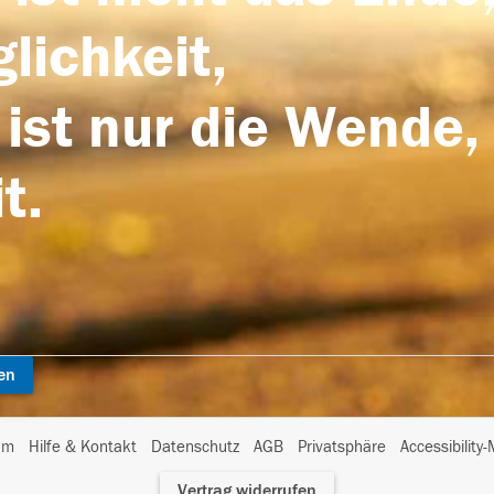
lichkeit,
 ist nur die Wende,
t.
en
I
um
Hilfe & Kontakt
Datenschutz
AGB
Privatsphäre
Accessibility
m
Vertrag widerrufen