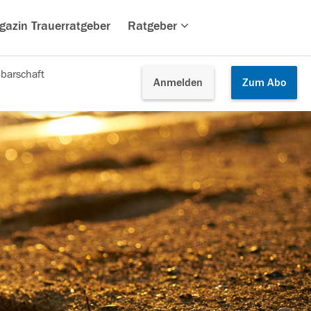
gazin Trauerratgeber
Ratgeber
barschaft
Anmelden
Zum
Abo