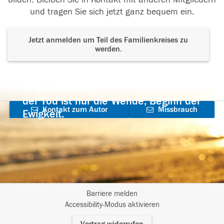
und tragen Sie sich jetzt ganz bequem ein.
Jetzt anmelden um Teil des Familienkreises zu
werden.
Der Tod ist nicht das Ende, nicht die
Vergänglichkeit,
der Tod ist nur die Wende, Beginn der
Kontakt zum Autor
Missbrauch
Ewigkeit.
aufnehmen
melden
Barriere melden
I
Accessibility-Modus aktivieren
m