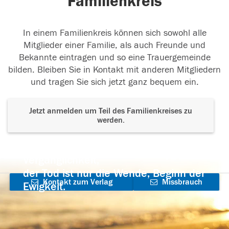
Familienkreis
In einem Familienkreis können sich sowohl alle
Mitglieder einer Familie, als auch Freunde und
Bekannte eintragen und so eine Trauergemeinde
bilden. Bleiben Sie in Kontakt mit anderen Mitgliedern
und tragen Sie sich jetzt ganz bequem ein.
Jetzt anmelden um Teil des Familienkreises zu
werden.
Der Tod ist nicht das Ende, nicht die
Vergänglichkeit,
der Tod ist nur die Wende, Beginn der
Kontakt zum Verlag
Missbrauch
Ewigkeit.
aufnehmen
melden