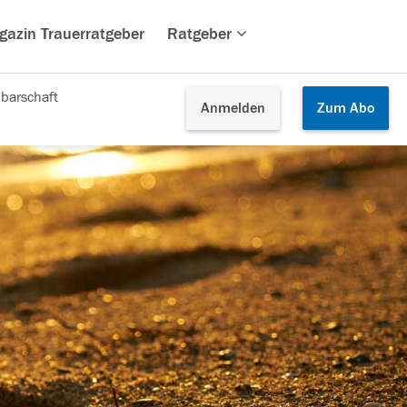
gazin Trauerratgeber
Ratgeber
barschaft
Anmelden
Zum
Abo