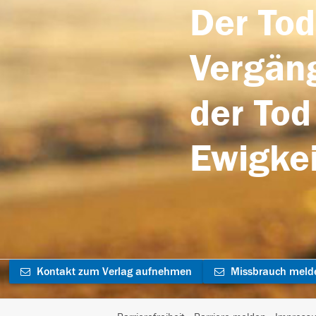
Der Tod
Vergäng
der Tod
Ewigkei
Kontakt zum Verlag aufnehmen
Missbrauch meld