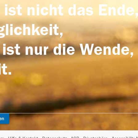
 ist nicht das Ende,
lichkeit,
 ist nur die Wende,
t.
en