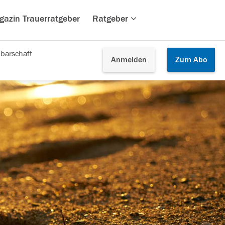
gazin Trauerratgeber
Ratgeber
barschaft
Anmelden
Zum
Abo