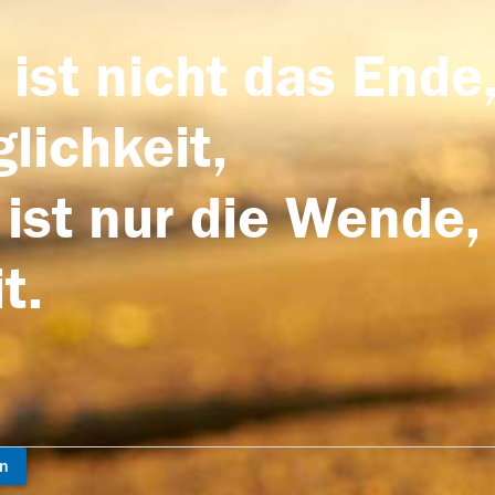
 ist nicht das Ende,
lichkeit,
 ist nur die Wende,
t.
en