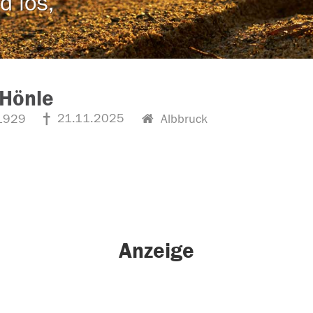
d los,
 Hönle
21.11.2025
1929
Albbruck
Anzeige