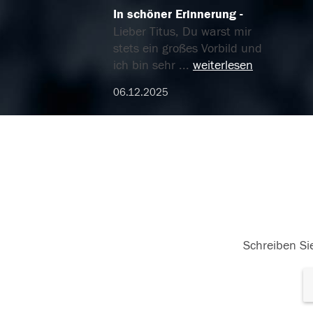
In schöner Erinnerung
Lieber Titus, Du warst mir
stets ein großes Vorbild und
ich bin sehr
...
weiterlesen
06.12.2025
Schreiben Sie