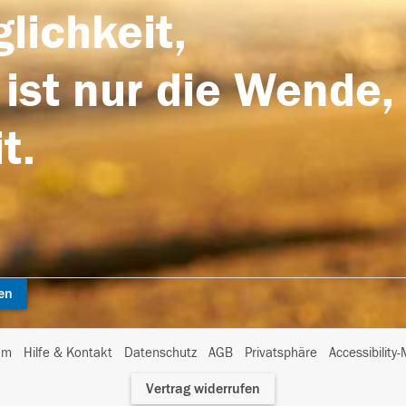
lichkeit,
 ist nur die Wende,
t.
en
I
um
Hilfe & Kontakt
Datenschutz
AGB
Privatsphäre
Accessibility
m
Vertrag widerrufen
A