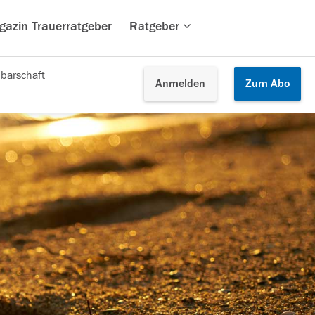
gazin Trauerratgeber
Ratgeber
barschaft
Anmelden
Zum
Abo